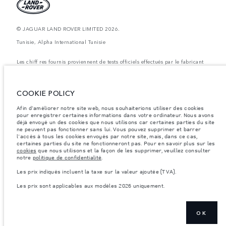
© JAGUAR LAND ROVER LIMITED 2026.
Tunisie, Alpha International Tunisie
Les chiff res fournis proviennent de tests officiels effectués par le fabricant
conformément å la législation européenne en vigueur. La consommation
réelle de carburant d'un véhicule peut différer de celle obtenue dans ces
tests et ces chiffres sont fournis å des fins de comparaison uniquement. Les
données, les caractéristiques techniques et les couleurs publiées sur le
COOKIE POLICY
configurateur peuvent varier d'un marché à l'autre et ne comprennent pas
de prix. Veuillez consulter votre concessionnaire pour des informations sur
Afin d'améliorer notre site web, nous souhaiterions utiliser des cookies
la disponibilité et les prix.
pour enregistrer certaines informations dans votre ordinateur. Nous avons
Les poids indiqués correspondent à des spécifications de véhicule standard.
déjà envoyé un des cookies que nous utilisons car certaines parties du site
Les accessoires et autres éléments montés après le point de fabrication
ne peuvent pas fonctionner sans lui. Vous pouvez supprimer et barrer
affecteront la charge utile. Assurez-vous que le poids total en charge du
l'accès à tous les cookies envoyés par notre site, mais, dans ce cas,
véhicule, les charges maximales par essieu et la charge utile ne sont pas
certaines parties du site ne fonctionneront pas. Pour en savoir plus sur les
dépassés lorsque vous chargez des accessoires, des occupants, des liquides
cookies
que nous utilisons et la façon de les supprimer, veuillez consulter
et des carburants.
notre
politique de confidentialité
.
Remarque importante sur les images et les spécifications.
La pénurie
Les prix indiqués incluent la taxe sur la valeur ajoutée (TVA).
mondiale de semi-conducteurs affecte actuellement les spécifications de
construction des véhicules, la disponibilité des options et les délais de
Les prix sont applicables aux modèles 2026 uniquement.
construction. Cette situation s’avère très fluctuante, et par conséquent, les
images utilisées actuellement sur le site Web peuvent ne pas refléter
entièrement les spécifications actuelles en ce qui concerne les
caractéristiques, les options, les finitions et les combinaisons de couleurs.
Veuillez consulter votre concessionnaire pour avoir confirmation des
OK
restrictions actuelles et faire un choix éclairé