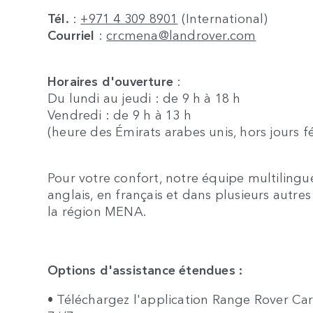
Tél.
:
+971 4 309 8901
(International)
Courriel
:
crcmena@landrover.com
Horaires d'ouverture
:
Du lundi au jeudi : de 9 h à 18 h
Vendredi : de 9 h à 13 h
(heure des Émirats arabes unis, hors jours fé
Pour votre confort, notre équipe multilingu
anglais, en français et dans plusieurs aut
la région MENA.
Options d'assistance étendues :
• Téléchargez l'application Range Rover Ca