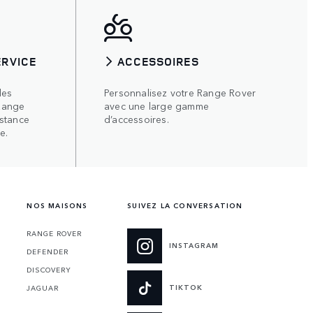
ERVICE
ACCESSOIRES
les
Personnalisez votre Range Rover
Range
avec une large gamme
istance
d’accessoires.
e.
NOS MAISONS
SUIVEZ LA CONVERSATION
RANGE ROVER
INSTAGRAM
DEFENDER
DISCOVERY
TIKTOK
JAGUAR