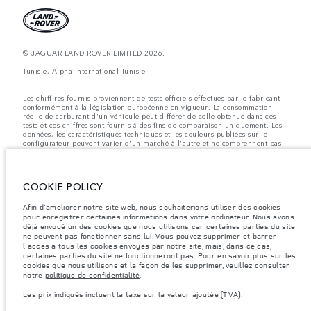
© JAGUAR LAND ROVER LIMITED 2026.
Tunisie, Alpha International Tunisie
Les chiff res fournis proviennent de tests officiels effectués par le fabricant
conformément å la législation européenne en vigueur. La consommation
réelle de carburant d'un véhicule peut différer de celle obtenue dans ces
tests et ces chiffres sont fournis å des fins de comparaison uniquement. Les
données, les caractéristiques techniques et les couleurs publiées sur le
configurateur peuvent varier d'un marché à l'autre et ne comprennent pas
de prix. Veuillez consulter votre concessionnaire pour des informations sur
la disponibilité et les prix.
Les poids indiqués correspondent à des spécifications de véhicule standard.
COOKIE POLICY
Les accessoires et autres éléments montés après le point de fabrication
affecteront la charge utile. Assurez-vous que le poids total en charge du
véhicule, les charges maximales par essieu et la charge utile ne sont pas
Afin d'améliorer notre site web, nous souhaiterions utiliser des cookies
dépassés lorsque vous chargez des accessoires, des occupants, des liquides
pour enregistrer certaines informations dans votre ordinateur. Nous avons
et des carburants.
déjà envoyé un des cookies que nous utilisons car certaines parties du site
ne peuvent pas fonctionner sans lui. Vous pouvez supprimer et barrer
Remarque importante sur les images et les spécifications.
La pénurie
l'accès à tous les cookies envoyés par notre site, mais, dans ce cas,
mondiale de semi-conducteurs affecte actuellement les spécifications de
certaines parties du site ne fonctionneront pas. Pour en savoir plus sur les
construction des véhicules, la disponibilité des options et les délais de
cookies
que nous utilisons et la façon de les supprimer, veuillez consulter
construction. Cette situation s’avère très fluctuante, et par conséquent, les
notre
politique de confidentialité
.
images utilisées actuellement sur le site Web peuvent ne pas refléter
entièrement les spécifications actuelles en ce qui concerne les
Les prix indiqués incluent la taxe sur la valeur ajoutée (TVA).
caractéristiques, les options, les finitions et les combinaisons de couleurs.
Veuillez consulter votre concessionnaire pour avoir confirmation des