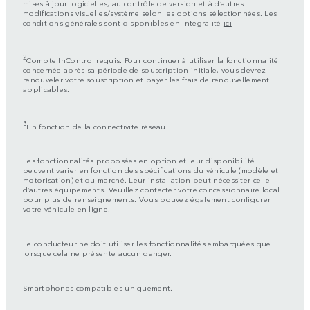
mises à jour logicielles, au contrôle de version et à d’autres
modifications visuelles/système selon les options sélectionnées. Les
conditions générales sont disponibles en intégralité
ici
2
Compte InControl requis. Pour continuer à utiliser la fonctionnalité
concernée après sa période de souscription initiale, vous devrez
renouveler votre souscription et payer les frais de renouvellement
applicables.
3
En fonction de la connectivité réseau
Les fonctionnalités proposées en option et leur disponibilité
peuvent varier en fonction des spécifications du véhicule (modèle et
motorisation) et du marché. Leur installation peut nécessiter celle
d’autres équipements. Veuillez contacter votre concessionnaire local
pour plus de renseignements. Vous pouvez également configurer
votre véhicule en ligne.
Le conducteur ne doit utiliser les fonctionnalités embarquées que
lorsque cela ne présente aucun danger.
Smartphones compatibles uniquement.