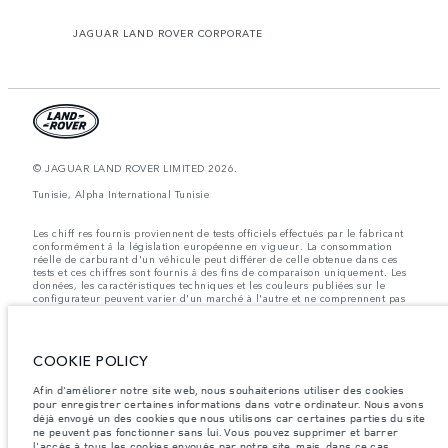
JAGUAR LAND ROVER CORPORATE
© JAGUAR LAND ROVER LIMITED 2026.
Tunisie, Alpha International Tunisie
Les chiff res fournis proviennent de tests officiels effectués par le fabricant
conformément å la législation européenne en vigueur. La consommation
réelle de carburant d'un véhicule peut différer de celle obtenue dans ces
tests et ces chiffres sont fournis å des fins de comparaison uniquement. Les
données, les caractéristiques techniques et les couleurs publiées sur le
configurateur peuvent varier d'un marché à l'autre et ne comprennent pas
de prix. Veuillez consulter votre concessionnaire pour des informations sur
la disponibilité et les prix.
Les poids indiqués correspondent à des spécifications de véhicule standard.
COOKIE POLICY
Les accessoires et autres éléments montés après le point de fabrication
affecteront la charge utile. Assurez-vous que le poids total en charge du
Afin d'améliorer notre site web, nous souhaiterions utiliser des cookies
véhicule, les charges maximales par essieu et la charge utile ne sont pas
dépassés lorsque vous chargez des accessoires, des occupants, des liquides
pour enregistrer certaines informations dans votre ordinateur. Nous avons
et des carburants.
déjà envoyé un des cookies que nous utilisons car certaines parties du site
ne peuvent pas fonctionner sans lui. Vous pouvez supprimer et barrer
Remarque importante sur les images et les spécifications.
La pénurie
l'accès à tous les cookies envoyés par notre site, mais, dans ce cas,