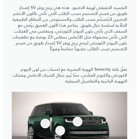
التجسيد الحقيقي لهيبة الحضور. هذه هي رينج روڤر SV إصدار
طويق من قسم التصميم حسب الطلب التي تأتي باللون الأخضر
الحصري المُصمّم حسب الطلب والمستوحى من المناظر الطبيعية
الخلاّبة لسلسة جبال طويق. يتناغم هذا اللون العميق برُقي مع
السقف الذي يأتي بلون البرونز الكورنثي، وينعكس في العجلات
التي تأتي مصقولة مثل الألماس بمقاس 23 بوصة مع تطعيمات
بلون البرونز الكورنثي ليمنح رينج روڤر SV إصدار طويق من قسم
التصميم حسب الطلب حضوراً متناغماً وقويّاً
تعزّز باقة Serenity الهوية البصرية مع لمسات من لون البرونز
الكورنثي والكروم الفضّي، ممّا يُبرز جمال الشبك الأمامي وفتحات
التهوية الجانبية والتفاصيل السفلية.