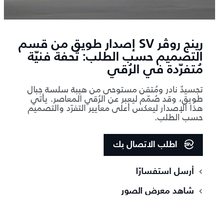
رينج روڤر SV إصدار طويق من قسم
التصميم حسب الطلب: تُحفة فنيّة
مُتفرّدة في الرُقي
تجسيدٌ نادر ومُتقن مستوحى من هيبة سلسة جبال
طويق، وقد صُمّم ليعبر عن الرُقي المعاصر. يأتي
هذا الإصدار ليعكس أعلى معايير التفرّد والتصميم
حسب الطلب.
اطلب الاتصال بك
أرسل استفسارًا
شاهد معرض الصور