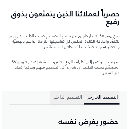
حصرياً لعملائنا الذين يتمتّعون بذوق
رفيع
رينج روڤر SV إصدار طويق من قسم التصميم حسب الطلب هي رمز
للتفرّد والأناقة الخالدة. تعكس كل تفاصيلها التزامنا الراسخ بالحِرفيّة
والحصرية، وقد صُمّمت للأشخاص الاستثنائيين.
من قلب الرياض إلى أطراف الربع الخالي، لا يشبه إصدار طويق SV
المُصمّم حسب الطلب أي شيء آخر. تصميم مُلهم وحرفية تمتد
عبر السنين
التصميم الخارجي
التصميم الداخلي
حضور يفرِض نفسه