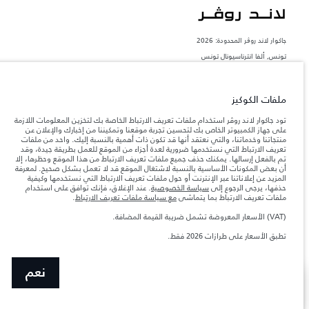
جاكوار لاند روڨر المحدودة: 2026
تونس, ألفا انترناسيونال تونس
تعكس الأوزان المذكورة مواصفات السيارة القياسية. سوف تؤثر الإكسسوارات وغيرها من
العناصر المثبتة بعد نقطة التصنيع في الحمولة. تأكد من عدم تجاوز الوزن الإجمالي للسيارة
والحد الأقصى لأحمال المحور عند تحميل السيارة بالإكسسوارات والركاب والسوائل والوقود
ملفات الكوكيز
والحمولة.
تود جاكوار لاند روڤر استخدام ملفات تعريف الارتباط الخاصة بك لتخزين المعلومات اللازمة
على جهاز الكمبيوتر الخاص بك لتحسين تجربة موقعنا وتمكيننا من إخبارك والإعلان عن
المعلومات والمواصفات والأسعار والألوان المذكورة على هذا الموقع قد تختلف من بلد إلى
منتجاتنا وخدماتنا، والتي نعتقد أنها قد تكون ذات أهمية بالنسبة إليك. واحد من ملفات
آخر، كما أنّها قد تتغير بدون إشعار مسبق. الرجاء التواصل مع وكيلنا المحلي للتأكد من توفّرها
تعريف الارتباط التي نستخدمها ضرورية لعدة أجزاء من الموقع للعمل بطريقة جيدة، وقد
والتحقق من الأسعار.
تم بالفعل إرسالها. يمكنك حذف جميع ملفات تعريف الارتباط من هذا الموقع وحظرها، إلا
إن النقص العالمي في أشباه الموصلات يؤثر حاليًا
أن بعض المكونات الأساسية بالنسبة لاشتغال الموقع قد لا تعمل بشكل صحيح. لمعرفة
ملاحظة مهمة حول الصور والمواصفات.
في مواصفات تصميم السيارات وتوفر الخيارات وتوقيتات التصاميم. هذا ظرف ديناميكي
المزيد عن إعلاناتنا عبر الإنترنت أو حول ملفات تعريف الارتباط التي نستخدمها وكيفية
للغاية، ونتيجة لذلك، قد لا تمثّل الصور المستخدَمة ضمن موقع الويب حاليًا المواصفات الحالية
حذفها، يرجى الرجوع إلى
سياسة الخصوصية
. عند الإغلاق، فإنك توافق على استخدام
بالكامل بالنسبة إلى الميزات والخيارات والحلية ومجموعات الألوان. يرجى استشارة وكيلك الذي
ملفات تعريف الارتباط بما يتماشى
مع سياسة ملفات تعريف الارتباط
.
سيتمكّن من تأكيد أي تقييدات حالية معك للسماح لك باتخاذ قرار مدروس
(VAT) الأسعار المعروضة تشمل ضريبة القيمة المضافة.
الأرقام المقدمة هي نتيجة لاختبارات المصنع الرسمية وفقاً لتشريعات الاتحاد الأوروبي. قد
يتباين استهلك الوقود الفعلي للمركبة عن ذلك المتحقق في تلك الاختبارات كما أن هذه
تطبق الأسعار على طرازات 2026 فقط.
الأرقام بغرض المقارنة فحسب.‎‎‎
نعم
SHOW MORE
اكتشف رينج روڤر SV