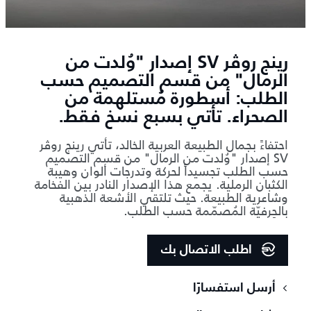
رينج روڤر SV إصدار "وُلدت من
الرمال" من قسم التصميم حسب
الطلب: أسطورة مُستلهمة من
الصحراء. تأتي بسبع نسخ فقط.
احتفاءً بجمال الطبيعة العربية الخالد، تأتي رينج روڤر
SV إصدار "وُلدت من الرمال" من قسم التصميم
حسب الطلب تجسيداً لحركة وتدرجات ألوان وهيبة
الكثبان الرملية. يجمع هذا الإصدار النادر بين الفخامة
وشاعرية الطبيعة. حيث تلتقي الأشعة الذهبية
بالحِرفيّة المُصمّمة حسب الطلب.
اطلب الاتصال بك
أرسل استفسارًا