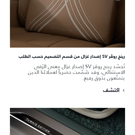
رينج روڤر SV إصدار غزال من قسم التصميم حسب الطلب
تُجسّد رينج روڤر SV إصدار غزال معنى الرُقي
الاستثنائي، وقد صُمّمت حصرياً لعملائنا الذين
يتمتّعون بذوق رفيع.
اكتشف