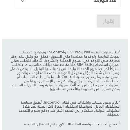
حدد سيارتك
إظهار
1
تظل ميزات أنظمة Pivi وPivi Pro وInControl وخياراتها وخدمات
الجهات الخارجية وتوفرها معتمدة على السوق - تحقَّق مع وكيل لاند روڤر
لمعرفة مدى التوفر في السوق المحلية والشروط الكاملة. تتطلب بعض
الميزات استخدام بطاقة SIM ملائمة مع عقد بيانات مناسب، ما يتطلب
اشتراكاً آخر بعد مرور المدة الأولية التي يخبرك بها الوكيل. لا يمكن ضمان
توفر اتصال شبكة الجوّال في كل المواقع. تخضع المعلومات والصور
المعروضة فيما يتعلق بتقنية InControl، بما في ذلك الشاشات أو
التسلسلات، لتحديثات البرامج والتحكم في الإصدار وغيرها من
التغييرات التي تطرأ على النظام/التغييرات المرئية وفق الخيارات المحددة.
يمكن العثور على الشروط والأحكام الكاملة
هنا
2
يلزم وجود حساب واشتراك في نظام InControl. تُطبَّق سياسة
الاستخدام العادل. لمواصلة استخدام الميزة ذات الصلة بعد فترة
الاشتراك الأولية، ستحتاج إلى تجديد اشتراكك ودفع رسوم التجديد
المطبَّقة.
3
يخضع التحديث لموافقة المالك/السائق. يلزم الاتصال بالشبكة.