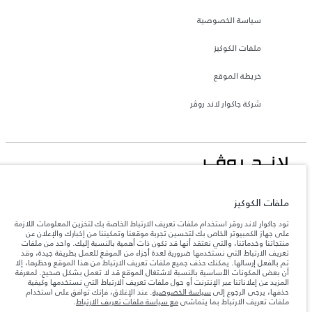
سياسة الخصوصية
ملفات الكوكيز
خريطة الموقع
شركة جاكوار لاند روڤر
جاكوار لاند روڨر المحدودة: 2026
ملفات الكوكيز
تونس, ألفا انترناسيونال تونس
تعكس الأوزان المذكورة مواصفات السيارة القياسية. سوف تؤثر الإكسسوارات وغيرها من
تود جاكوار لاند روڤر استخدام ملفات تعريف الارتباط الخاصة بك لتخزين المعلومات اللازمة
العناصر المثبتة بعد نقطة التصنيع في الحمولة. تأكد من عدم تجاوز الوزن الإجمالي للسيارة
على جهاز الكمبيوتر الخاص بك لتحسين تجربة موقعنا وتمكيننا من إخبارك والإعلان عن
والحد الأقصى لأحمال المحور عند تحميل السيارة بالإكسسوارات والركاب والسوائل والوقود
منتجاتنا وخدماتنا، والتي نعتقد أنها قد تكون ذات أهمية بالنسبة إليك. واحد من ملفات
والحمولة.
تعريف الارتباط التي نستخدمها ضرورية لعدة أجزاء من الموقع للعمل بطريقة جيدة، وقد
تم بالفعل إرسالها. يمكنك حذف جميع ملفات تعريف الارتباط من هذا الموقع وحظرها، إلا
أن بعض المكونات الأساسية بالنسبة لاشتغال الموقع قد لا تعمل بشكل صحيح. لمعرفة
المزيد عن إعلاناتنا عبر الإنترنت أو حول ملفات تعريف الارتباط التي نستخدمها وكيفية
المعلومات والمواصفات والأسعار والألوان المذكورة على هذا الموقع قد تختلف من بلد إلى
آخر، كما أنّها قد تتغير بدون إشعار مسبق. الرجاء التواصل مع وكيلنا المحلي للتأكد من توفّرها
حذفها، يرجى الرجوع إلى
سياسة الخصوصية
. عند الإغلاق، فإنك توافق على استخدام
والتحقق من الأسعار.
ملفات تعريف الارتباط بما يتماشى
مع سياسة ملفات تعريف الارتباط
.