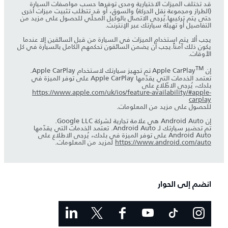
قد تختلف الميزات الاختيارية ومدى توفرها حسب مواصفات السيارة
(الطراز ومجموعة نقل الحركة) والسوق، أو قد تتطلب تثبيت ميزات أخرى
حتى يتم تركيبها.يُرجى الاتصال بالوكيل المحلّي للحصول على مزيد من
التفاصيل أو تهيئة سيارتك عبر الإنترنت.
يجب ألا يتم استخدام الميزات في السيارة من قبل السائقين إلا عندما
يكون ذلك آمناً.يجب أن يضمن السائقون تحكمهم الكامل بالسيارة في كل
الأوقات.
TM
إن Apple CarPlay
تم تجهيز سيارتك لاستخدام Apple CarPlay.
تعتمد الخدمات التي يقدّمها Apple CarPlay على توفر الميزة في
بلدك، يُرجى الاطّلاع على
https://www.apple.com/uk/ios/feature-availability/#apple-
carplay
للحصول على مزيد من المعلومات.
إن Android Auto هي علامة تجارية لشركة Google LLC.
تم تحضير سيارتك لـ Android Auto. تعتمد الخدمات التي يقدّمها
Android Auto على توفر الميزة في بلدك، يُرجى الاطلاع على
https://www.android.com/auto
لمزيد من المعلومات.
انضم إلى الحوار