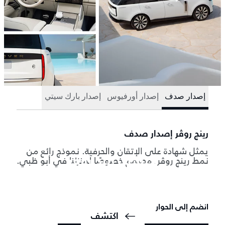
إصدار صدف
إصدار أورفيوس
إصدار بارك سيتي
رينج روڤر إصدار صدف
يمثل شهادة على الإتقان والحرفية. نموذج رائع من
نمط رينج روڤر، مصمم خصوصًا لمنزلنا في أبو ظبي.
اكتشف رينج روڤر
السيارة الرياضية المتعددة الاستخدامات الأصلية والفاخرة. مصممة
ومصنوعة في المملكة المتحدة.
انضم إلى الحوار
اكتشف