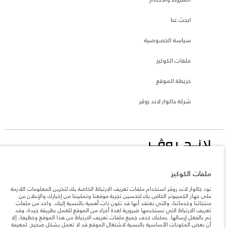
ابحث عنا
سياسة الخصوصية
ملفات الكوكيز
خريطة الموقع
شركة جاكوار لاند روڤر
جاكوار لاند روڨر المحدودة: 2026
ملفات الكوكيز
تونس, ألفا انترناسيونال تونس
تعكس الأوزان المذكورة مواصفات السيارة القياسية. سوف تؤثر الإكسسوارات وغيرها من
تود جاكوار لاند روڤر استخدام ملفات تعريف الارتباط الخاصة بك لتخزين المعلومات اللازمة
العناصر المثبتة بعد نقطة التصنيع في الحمولة. تأكد من عدم تجاوز الوزن الإجمالي للسيارة
على جهاز الكمبيوتر الخاص بك لتحسين تجربة موقعنا وتمكيننا من إخبارك والإعلان عن
والحد الأقصى لأحمال المحور عند تحميل السيارة بالإكسسوارات والركاب والسوائل والوقود
منتجاتنا وخدماتنا، والتي نعتقد أنها قد تكون ذات أهمية بالنسبة إليك. واحد من ملفات
والحمولة.
تعريف الارتباط التي نستخدمها ضرورية لعدة أجزاء من الموقع للعمل بطريقة جيدة، وقد
تم بالفعل إرسالها. يمكنك حذف جميع ملفات تعريف الارتباط من هذا الموقع وحظرها، إلا
أن بعض المكونات الأساسية بالنسبة لاشتغال الموقع قد لا تعمل بشكل صحيح. لمعرفة