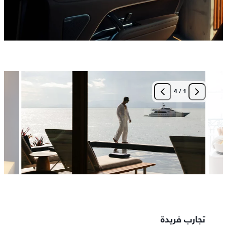
4
/
1
تجارب فريدة
مطبخ 