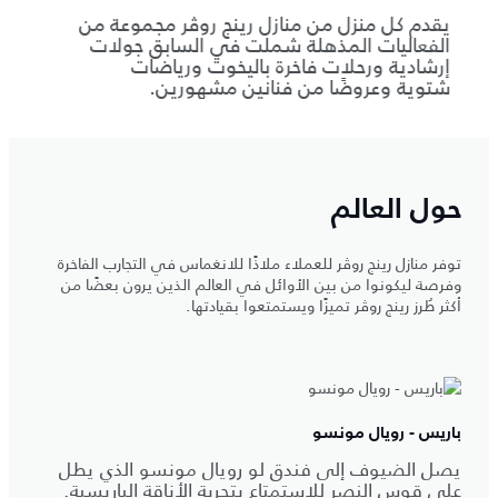
يقدم كل منزل من منازل رينج روڤر مجموعة من
يتولى
الفعاليات المذهلة شملت في السابق جولات
الطعام
إرشادية ورحلات فاخرة باليخوت ورياضات
محلية
شتوية وعروضًا من فنانين مشهورين.
حصري
حول العالم
توفر منازل رينج روڤر للعملاء ملاذًا للانغماس في التجارب الفاخرة
وفرصة ليكونوا من بين الأوائل في العالم الذين يرون بعضًا من
أكثر طُرز رينج روڤر تميزًا ويستمتعوا بقيادتها.
باريس - رويال مونسو
يصل الضيوف إلى فندق لو رويال مونسو الذي يطل
على قوس النصر للاستمتاع بتجربة الأناقة الباريسية.