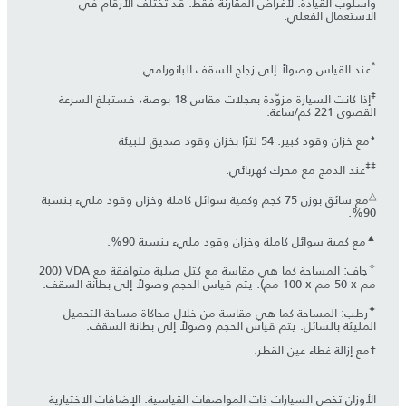
وأسلوب القيادة. لأغراض المقارنة فقط. قد تختلف الأرقام في
الاستعمال الفعلي.
*
عند القياس وصولاً إلى زجاج السقف البانورامي
‡
إذا كانت السيارة مزوّدة بعجلات مقاس 18 بوصة، فستبلغ السرعة
القصوى 221 كم/ساعة.
⬧
مع خزان وقود كبير. 54 لترًا بخزان وقود صديق للبيئة
‡‡
عند الدمج مع محرك كهربائي.
△
مع سائق بوزن 75 كجم وكمية سوائل كاملة وخزان وقود مليء بنسبة
90%.
▲
مع كمية سوائل كاملة وخزان وقود مليء بنسبة 90%.
✧
جاف: المساحة كما هي مقاسة مع كتل صلبة متوافقة مع VDA (‏200
مم x ‏50 مم x ‏100 مم). يتم قياس الحجم وصولاً إلى بطانة السقف.
✦
رطب: المساحة كما هي مقاسة من خلال محاكاة مساحة التحميل
المليئة بالسائل. يتم قياس الحجم وصولاً إلى بطانة السقف.
†مع إزالة غطاء عين القطر.
الأوزان تخص السيارات ذات المواصفات القياسية. الإضافات الاختيارية