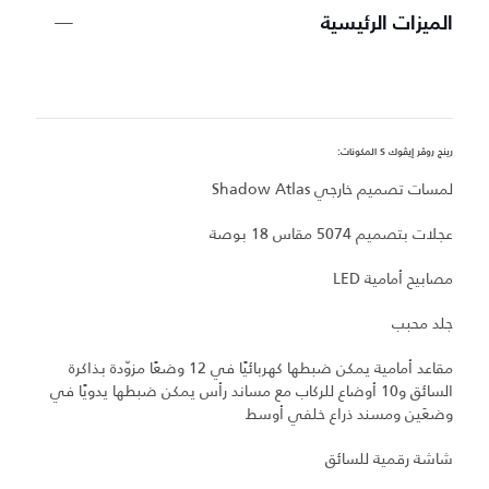
الميزات الرئيسية
رينج روڤر إيڤوك S المكونات:
ري
لمسات تصميم خارجي Shadow Atlas
ل
عجلات بتصميم 5074 مقاس 18 بوصة
ال
مصابيح أمامية LED
س
جلد محبب
نظ
مقاعد أمامية يمكن ضبطها كهربائيًا في 12 وضعًا مزوّدة بذاكرة
السائق و10 أوضاع للركاب مع مساند رأس يمكن ضبطها يدويًا في
ج
وضعَين ومسند ذراع خلفي أوسط
ت
شاشة رقمية للسائق
بط