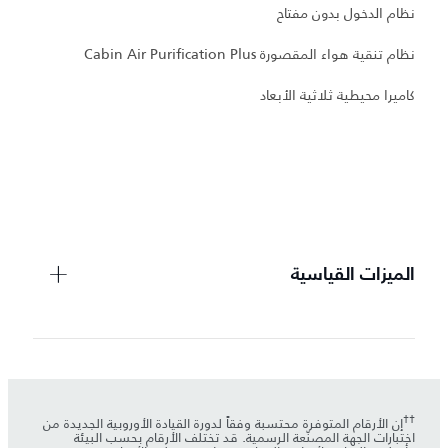
نظام الدخول بدون مفتاح
نظام تنقية هواء المقصورة Cabin Air Purification Plus
و
كاميرا محيطية ثلاثية الأبعاد
ع
مر
عت
الميزات القياسية
††
إن الأرقام المتوفرة محتسبة وفقاً لدورة القيادة الأوروبية الجديدة من
اختبارات الجهة المصنّعة الرسمية. قد تختلف الأرقام بحسب البيئة